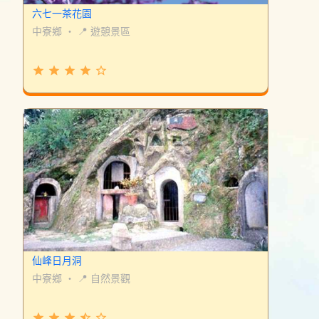
六七一茶花園
中寮鄉
・
📍 遊憩景區
grade
grade
grade
grade
star_border
仙峰日月洞
中寮鄉
・
📍 自然景觀
grade
grade
grade
star_half
star_border