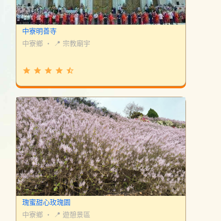
中寮明善寺
中寮鄉
・
📍 宗教廟宇
grade
grade
grade
grade
star_half
瑰蜜甜心玫瑰園
中寮鄉
・
📍 遊憩景區