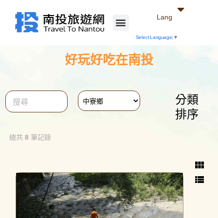
Lang
Select Language
▼
好玩好吃在南投
分類
close
排序
總共
8
筆記錄
view_module
view_list