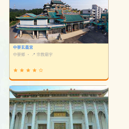
中寮玄義宮
中寮鄉
・
📍 宗教廟宇
grade
grade
grade
grade
star_border