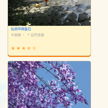
仙洞坪棋盤石
中寮鄉
・
📍 自然景觀
grade
grade
grade
star_half
star_border