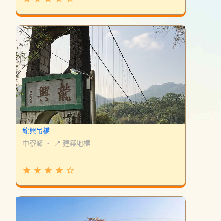
龍興吊橋
中寮鄉
・
📍 建築地標
grade
grade
grade
grade
star_border