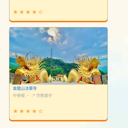
grade
grade
grade
grade
star_border
金龍山法華寺
中寮鄉
・
📍 宗教廟宇
grade
grade
grade
grade
star_border