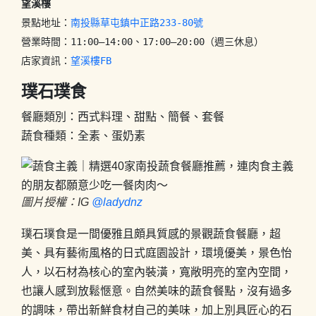
望溪樓
景點地址：
南投縣草屯鎮中正路233-80號
營業時間：11:00–14:00、17:00–20:00（週三休息）

店家資訊：
望溪樓FB
璞石
璞食
餐廳類別：西式料理、甜點、簡餐、套餐
蔬食種類：全素、蛋奶素
圖片授權：IG
@ladydnz
璞石璞食是一間優雅且頗具質感的景觀蔬食餐廳，超
美、具有藝術風格的日式庭園設計，環境優美，景色怡
人，以石材為核心的室內裝潢，寬敞明亮的室內空間，
也讓人感到放鬆愜意。自然美味的蔬食餐點，沒有過多
的調味，帶出新鮮食材自己的美味，加上別具匠心的石