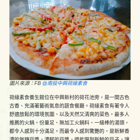
圖片來源：FB
@南投中興荷緣素食
荷緣素食養生館位在中興新村的荷花池旁，是一間古色
古香、充滿著藝術氣息的蔬食餐廳。荷緣素食有著令人
舒適放鬆的環境氛圍、以及天然又清爽的菜色，最多人
推薦的火鍋，份量足、無加工火鍋料、一級棒的湯頭，
都令人感到十分滿足。而最令人感到驚艷的，是新鮮香
濃的無糖豆漿，濃郁的豆漿，還能喝到新鮮的豆子，讓