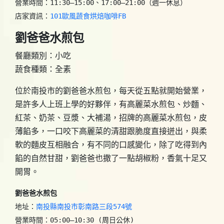
營業時間：11:30–15:00、17:00–21:00（週一休息）

店家資訊：
101歐風蔬食烘焙咖啡FB
劉爸爸水煎包
餐廳類別：小吃
蔬食種類：全素
位於南投市的劉爸爸水煎包，每天從五點就開始營業，
是許多人上班上學的好夥伴，有高麗菜水煎包、炒麵、
紅茶、奶茶、豆漿、大補湯，招牌的高麗菜水煎包，皮
薄餡多，一口咬下高麗菜的清甜跟脆度直接迸出，與柔
軟的麵皮互相融合，有不同的口感變化，除了吃得到內
餡的自然甘甜，劉爸爸也撒了一點胡椒粉，香氣十足又
開胃。
劉爸爸水煎包
地址：
南投縣南投市彰南路三段574號
營業時間：05:00–10:30 (周日公休)
