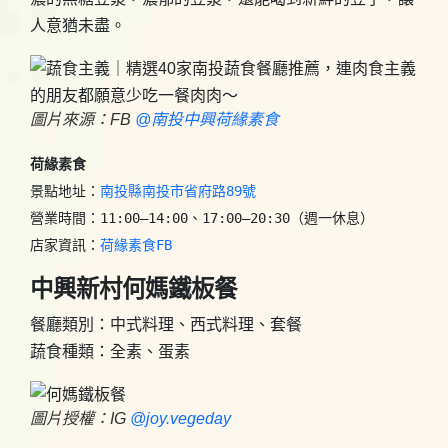
人意猶未盡。
圖片來源：FB
@南投中興荷緣素食
荷緣素食
景點地址：
南投縣南投市省府路89號 
營業時間：11:00–14:00、17:00–20:30（週一休息）

店家資訊：
荷緣素食
FB
中興新村何媽鐵板餐
餐廳類別：中式料理、西式料理、套餐
蔬食種類：全素、蛋素
圖片授權：IG
@joy.vegeday