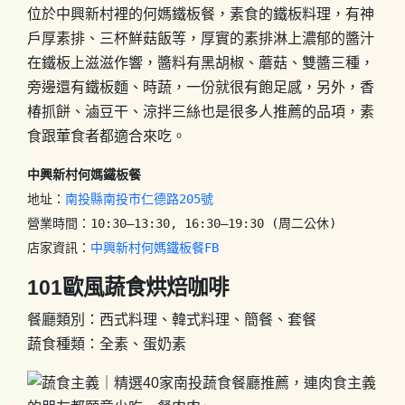
位於中興新村裡的何媽鐵板餐，素食的鐵板料理，有神
戶厚素排、三杯鮮菇飯等，厚實的素排淋上濃郁的醬汁
在鐵板上滋滋作響，醬料有黑胡椒、蘑菇、雙醬三種，
旁邊還有鐵板麵、時蔬，一份就很有飽足感，另外，香
椿抓餅、滷豆干、涼拌三絲也是很多人推薦的品項，素
食跟葷食者都適合來吃。
中興新村何媽鐵板餐
地址：
南投縣南投市仁德路205號
營業時間：10:30–13:30, 16:30–19:30 (周二公休)

店家資訊：
中興新村何媽鐵板餐FB
101歐風蔬食烘焙咖啡
餐廳類別：西式料理、韓式料理、簡餐、套餐
蔬食種類：全素、蛋奶素