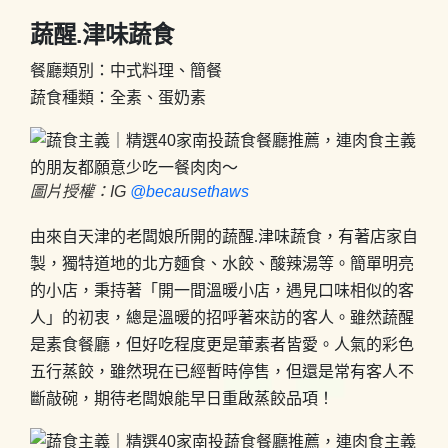
蔬醒.津味蔬食
餐廳類別：中式料理、簡餐
蔬食種類：全素、蛋奶素
圖片授權：IG
@becausethaws
由來自天津的老闆娘所開的蔬醒.津味蔬食，有著店家自
製，獨特道地的北方麵食、水餃、酸辣湯等。簡單明亮
的小店，秉持著「開一間溫暖小店，遇見口味相似的客
人」的初衷，總是溫暖的招呼著來訪的客人。雖然蔬醒
是素食餐廳，但好吃程度更是葷素者皆愛。人氣的彩色
五行蒸餃，雖然現在已經暫時停售，但還是常有客人不
斷敲碗，期待老闆娘能早日重啟蒸餃品項！