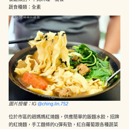
蔬食種類：全素
圖片授權：IG
@ching.lin.752
位於市區的趙媽媽紅燒麵，供應簡單的飯麵水餃，招牌
的紅燒麵，手工麵條的Q彈有勁，紅白蘿蔔跟各種蔬菜