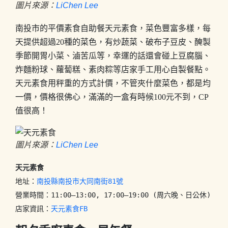
圖片來源：
LiChen Lee
南投市的平價素食自助餐天元素食，菜色豐富多樣，每
天提供超過20種的菜色，有炒蔬菜、破布子豆皮、醃製
季節開胃小菜、滷苦瓜等，幸運的話還會碰上豆腐腦、
炸麵粉球、蘿蔔糕、素肉粽等店家手工用心自製餐點。
天元素食用秤重的方式計價，不管夾什麼菜色，都是均
一價，價格很佛心，滿滿的一盒有時候100元不到，CP
值很高！
圖片來源：
LiChen Lee
天元素食
地址：
南投縣南投市大同南街81號
營業時間：11:00–13:00, 17:00–19:00 (周六晚、日公休)

店家資訊：
天元素食FB