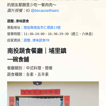
圖片授權：IG
@becausethaws
蔬醒.津味蔬食
景點地址：
南投縣南投市仁德路13號
營業時間：11:30–14:00、16:30–19:30（週三、六休息）

店家資訊：
南投蔬食餐廳｜埔里鎮
一碗食舖
餐廳類別：中式料理、簡餐
蔬食種類：全素、五辛素