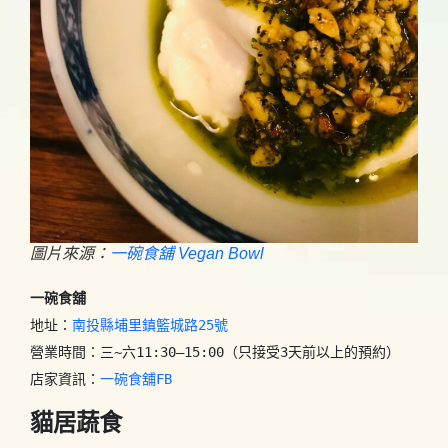
圖片來源：
一碗食舖 Vegan Bowl
一碗食舖
地址：
南投縣埔里鎮籃城路25號
營業時間：三~六11:30–15:00（只接受3天前以上的預約）

店家資訊：
一碗食舖FB
貓居蔬食