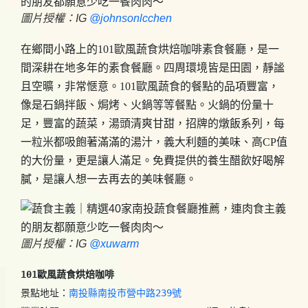
圖片授權：IG
@johnsonlcchen
在鄉間小路上的101歐風蔬食烘焙咖啡素食餐廳，是一
間深耕在地多年的素食餐廳。四周環境皆是田園，靜謐
且空曠，非常愜意。101歐風蔬食的餐點的品項豐富，
像是石鍋拌飯、焗烤、火鍋等等餐點。火鍋的份量十
足，豐富的蔬菜，湯頭清爽甘甜，招牌的燉飯系列，每
一粒米都吸飽著滿滿的湯汁，義大利麵的美味、高CP值
的大份量，更是讓人滿足。免費提供的養生醋飲好喝解
膩，是讓人想一去再去的美味餐廳。
圖片授權：IG
@xuwarm
101歐風蔬食烘焙咖啡
景點地址：
南投縣南投市營中路239號 