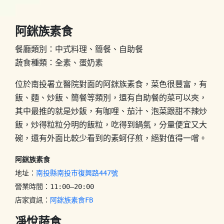
阿銤族素食
餐廳類別：中式料理、簡餐、自助餐
蔬食種類：全素、蛋奶素
位於南投署立醫院對面的阿銤族素食，菜色很豐富，有
飯、麵、炒飯、簡餐等類別，還有自助餐的菜可以夾，
其中最推的就是炒飯，有咖哩、茄汁、泡菜跟甜不辣炒
飯，炒得粒粒分明的飯粒，吃得到鍋氣，分量便宜又大
碗，還有外面比較少看到的素蚵仔煎，絕對值得一嚐。
阿銤族素食
地址：
南投縣南投市復興路447號
營業時間：11:00–20:00

店家資訊：
阿銤族素食FB
凈悅蔬食