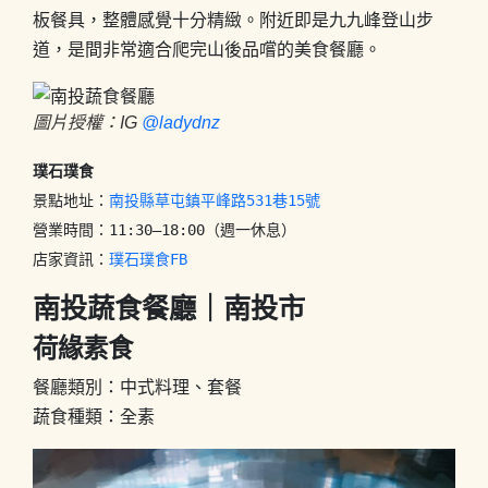
板餐具，整體感覺十分精緻。附近即是九九峰登山步
道，是間非常適合爬完山後品嚐的美食餐廳。
圖片授權：IG
@ladydnz
璞石璞食
景點地址：
南投縣草屯鎮平峰路531巷15號 
營業時間：11:30–18:00（週一休息）

店家資訊：
璞石璞食
FB
南投蔬食餐廳｜南投市
荷緣素食
餐廳類別：中式料理、套餐
蔬食種類：全素