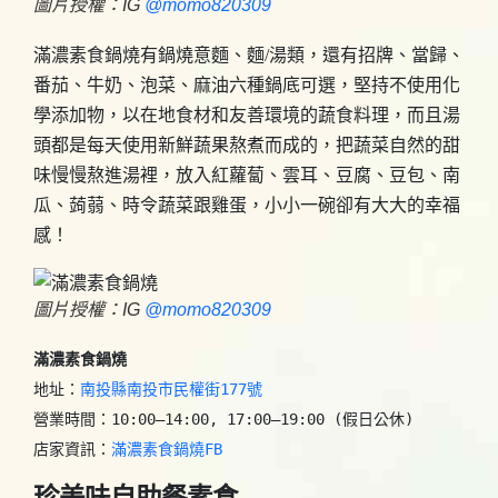
圖片授權：IG
@momo820309
滿濃素食鍋燒有鍋燒意麵、麵/湯類，還有招牌、當歸、
番茄、牛奶、泡菜、麻油六種鍋底可選，堅持不使用化
學添加物，以在地食材和友善環境的蔬食料理，而且湯
頭都是每天使用新鮮蔬果熬煮而成的，把蔬菜自然的甜
味慢慢熬進湯裡，放入紅蘿蔔、雲耳、豆腐、豆包、南
瓜、蒟蒻、時令蔬菜跟雞蛋，小小一碗卻有大大的幸福
感！
圖片授權：IG
@momo820309
滿濃素食鍋燒
地址：
南投縣南投市民權街177號
營業時間：10:00–14:00, 17:00–19:00 (假日公休)

店家資訊：
滿濃素食鍋燒FB
珍美味自助餐素食