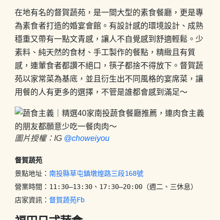
在地有名的督賀蔬苑，是一間大型的素食餐廳，更是專
為素食者打造的婚宴會館。有設計感的環境設計、成熟
穩重又帶有一點文青感，讓人不自覺感到舒適輕鬆。少
素料、純天然的食材、手工製作的餐點，精緻且有質
感，連葷食者都讚不絕口，筷子都捨不得放下。督賀蔬
苑以家常菜為基底，並且衍生出不同風格的宴席菜，讓
用餐的人有更多的選擇，不管是誰都會感到滿足～
圖片授權：IG
@choweiyou
景點地址：
南投縣草屯鎮墩煌路三段168號
營業時間：11:30–13:30、17:30–20:00（週二、三休息）

店家資訊：
督賀蔬苑Fb