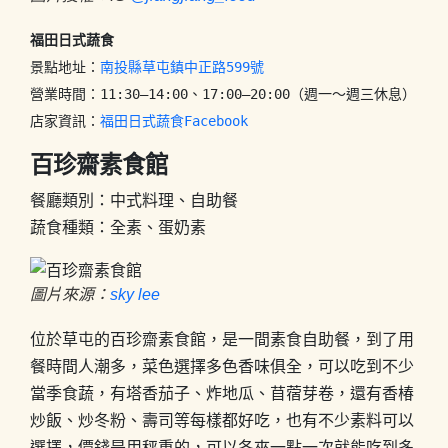
福田日式蔬食
景點地址：
南投縣草屯鎮中正路599號 
營業時間：11:30–14:00、17:00–20:00（週一～週三休息）

店家資訊：
福田日式蔬食Facebook
百珍齋素食館
餐廳類別：中式料理、自助餐
蔬食種類：全素、蛋奶素
圖片來源：
sky lee
位於草屯的百珍齋素食館，是一間素食自助餐，到了用
餐時間人潮多，菜色選擇多色香味俱全，可以吃到不少
當季食蔬，有塔香茄子、炸地瓜、苜蓿芽卷，還有香椿
炒飯、炒冬粉、壽司等每樣都好吃，也有不少素料可以
選擇，價錢是用秤重的，可以各夾一點一次就能吃到多