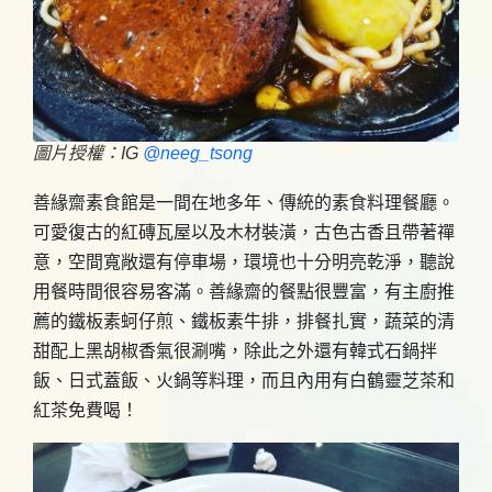
圖片授權：IG
@neeg_tsong
善緣齋素食館是一間在地多年、傳統的素食料理餐廳。
可愛復古的紅磚瓦屋以及木材裝潢，古色古香且帶著禪
意，空間寬敞還有停車場，環境也十分明亮乾淨，聽說
用餐時間很容易客滿。善緣齋的餐點很豐富，有主廚推
薦的鐵板素蚵仔煎、鐵板素牛排，排餐扎實，蔬菜的清
甜配上黑胡椒香氣很涮嘴，除此之外還有韓式石鍋拌
飯、日式蓋飯、火鍋等料理，而且內用有白鶴靈芝茶和
紅茶免費喝！