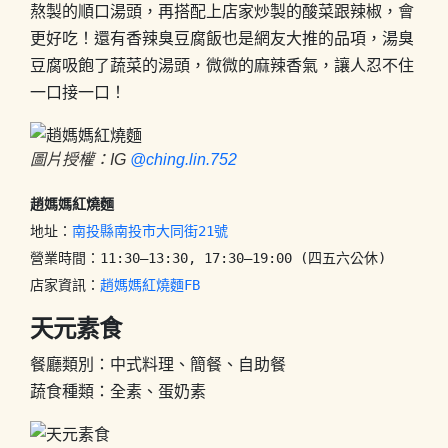
熬製的順口湯頭，再搭配上店家炒製的酸菜跟辣椒，會
更好吃！還有香辣臭豆腐飯也是網友大推的品項，湯臭
豆腐吸飽了蔬菜的湯頭，微微的麻辣香氣，讓人忍不住
一口接一口！
圖片授權：IG
@ching.lin.752
趙媽媽紅燒麵
地址：
南投縣南投市大同街21號
營業時間：11:30–13:30, 17:30–19:00 (四五六公休)

店家資訊：
趙媽媽紅燒麵FB
天元素食
餐廳類別：中式料理、簡餐、自助餐
蔬食種類：全素、蛋奶素