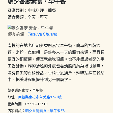
朝夕香廚素食‧早午餐
餐廳類別：中式料理、簡餐
蔬食種類：全素、蛋素
圖片來源：
Tetsuya Chuang
南投的在地老店朝夕香廚素食早午餐，簡單的招牌炒
麵、米粉、烏龍麵，是許多人一天的體力來源，而且超
便宜的銅板價，便宜就能吃很飽。也不能錯過老闆的手
工香酥捲，炸的酥脆的外皮包著清脆的蔬菜捲很涮嘴，
還有自製的香椿辣醬，香椿香氣撲鼻，辣味點綴在餐點
中，把美味程度提升到另一個層次。
朝夕香廚素食‧早午餐

地址：
南投縣南投市芳美路92-1號
營業時間：05:30–13:10

店家資訊：
朝夕香廚素食‧早午餐FB