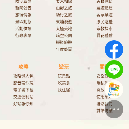
政令宣導
七大軸線
美食探訪
新聞公告
山野之旅
農遊體驗
旅宿情報
騎行之旅
客家樂遊
景區動態
東埔漫遊
原民巡禮
活動快訊
太極美地
宗教探索
行政表單
暗空公園
賞花體驗
鐵道旅遊
年度盛事
攻略
遊玩
關於
攻略懶人包
玩景點
安全政策
影音帶你玩
吃美食
隱私政策
電子書下載
找住宿
開放資料
交通便利站
使用須知
好站報你知
聯絡我們
雙語詞彙