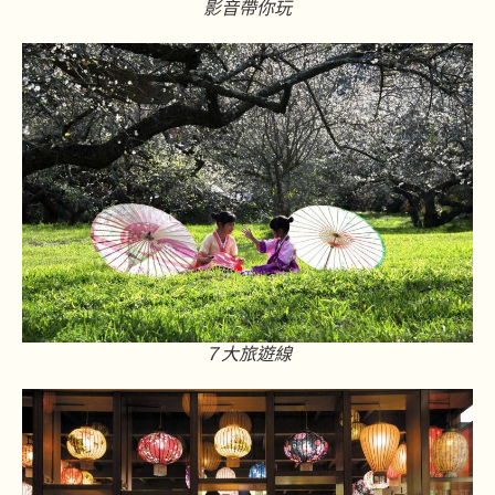
影音帶你玩
７大旅遊線