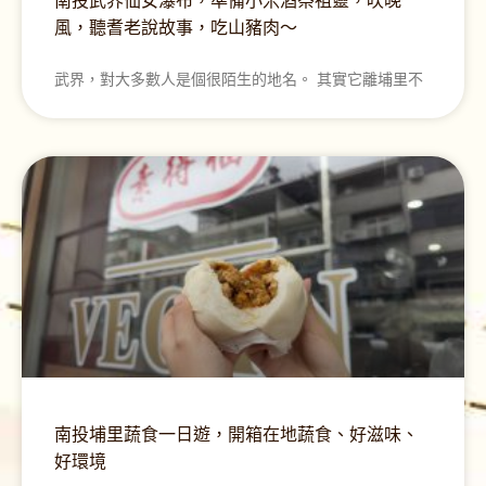
南投武界仙女瀑布，準備小米酒祭祖靈，吹晚
風，聽耆老說故事，吃山豬肉～
武界，對大多數人是個很陌生的地名。 其實它離埔里不
南投埔里蔬食一日遊，開箱在地蔬食、好滋味、
好環境