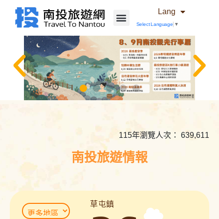
Lang
Select Language
▼
相
關
內
115年瀏覽人次： 639,611
容
連
南投旅遊情報
結
草屯鎮