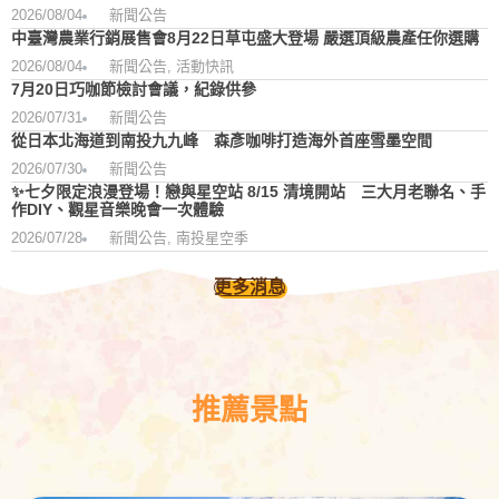
2026/08/04
新聞公告
中臺灣農業行銷展售會8月22日草屯盛大登場 嚴選頂級農產任你選購
2026/08/04
新聞公告
,
活動快訊
7月20日巧咖節檢討會議，紀錄供參
2026/07/31
新聞公告
從日本北海道到南投九九峰 森彥咖啡打造海外首座雪墨空間
2026/07/30
新聞公告
✨七夕限定浪漫登場！戀與星空站 8/15 清境開站 三大月老聯名、手
作DIY、觀星音樂晚會一次體驗
2026/07/28
新聞公告
,
南投星空季
更多消息
推薦景點