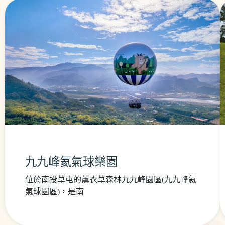
九九峰氦氣球樂園
位於南投草屯的薰衣草森林九九峰園區(九九峰氦
氣球園區)，是南