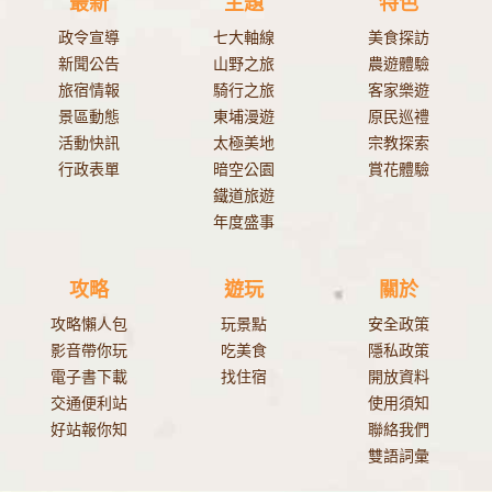
最新
主題
特色
政令宣導
七大軸線
美食探訪
新聞公告
山野之旅
農遊體驗
旅宿情報
騎行之旅
客家樂遊
景區動態
東埔漫遊
原民巡禮
活動快訊
太極美地
宗教探索
行政表單
暗空公園
賞花體驗
鐵道旅遊
年度盛事
攻略
遊玩
關於
攻略懶人包
玩景點
安全政策
影音帶你玩
吃美食
隱私政策
電子書下載
找住宿
開放資料
交通便利站
使用須知
好站報你知
聯絡我們
雙語詞彙