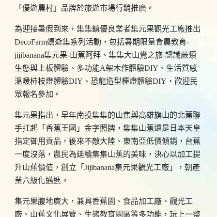
「優遊農村」品牌於旅遊市場行銷推廣。
為迎接暑假到來，集集鎮優良業者集元果觀光工廠推出
DecoFarm嬉遊集系列活動，包括暑期限量食農教育-
jijibanana集元果-山蕉阿拜、集集大山覺之旅-認識蕨類
生態與上板體驗、多功能A架木作體驗DIY、生活質感
溫暖柿枝燈體驗DIY、恐龍造型檯燈體驗DIY，歡迎民
眾報名參加。
集元果指出，早年南投集集的山焦與高雄旗山的北蕉聯
手扛起「香蕉王國」金字照牌，集集山蕉還是日本天皇
指定御用貢品，後來不敵大陸、東南亞低價傾銷，台蕉
一度沒落，農民為延續集集山蕉的美味，決心以加工提
升山蕉價值，創立「Jijibanana集元果觀光工廠」，朝產
業六級化邁進。
集元果腹地廣大，兼具香蕉園、食品加工廠、觀光工
廠、山蕉文化展覽、生態教育園區等多功能，玩上一整