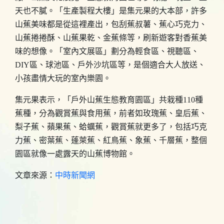
天也不膩。「生產製程大樓」是集元果的大本部，許多
山蕉美味都是從這裡產出，包刮蕉叔薯、蕉心巧克力、
山蕉捲捲酥、山蕉果乾、金蕉條等，刷新遊客對香蕉美
味的想像。「室內文展區」劃分為輕食區、視聽區、
DIY區、球池區、戶外沙坑區等，是個適合大人放送、
小孩盡情大玩的室內樂園。
集元果表示，「戶外山蕉生態教育園區」共栽種110種
蕉種，分為觀賞蕉與食用蕉，前者如玫瑰蕉、皇后蕉、
梨子蕉、蘋果蕉、蛤蠣蕉，觀賞蕉就更多了，包括巧克
力蕉、密葉蕉、蓬萊蕉、紅鳥蕉、象蕉、千層蕉，整個
園區就像一處露天的山蕉博物館。
文章來源：
中時新聞網