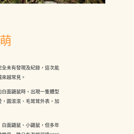
超萌
完全未有發現及紀錄，這次能
越來越常見。
的白面鼯鼠時，出現一隻體型
愛，圓滾滾、毛茸茸外表，加
、白面鼯鼠、小鼯鼠，但多年