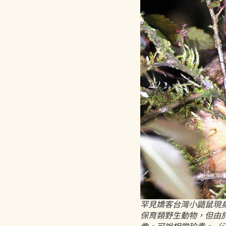
罕見嬌客台灣小鼯鼠現
保育類野生動物，但由