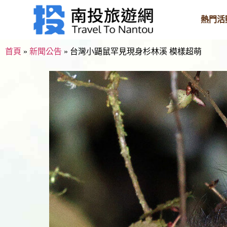
熱門活
首頁
»
新聞公告
»
台灣小鼯鼠罕見現身杉林溪 模樣超萌