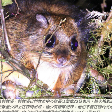
身杉林溪，杉林溪自然教育中心館長江華章23日表示，這次拍到
於數量少加上在夜間出沒，極少有觀察紀錄，他也不曾在園內見