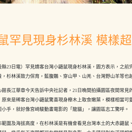
鼠罕見現身杉林溪 模樣
投縣23日電）罕見嬌客台灣小鼯鼠現身杉林溪，園方表示，之前
貴，杉林溪致力保育，藍腹鷴、穿山甲、山羌、台灣野山羊等也
心館長江華章今天告訴中央社記者，21日晚間拍攝園區夜間常見
，原來是稀客台灣小鼯鼠驚喜現身櫸木上取食嫩葉，模樣相當可
短小手，就好像宮崎駿動畫電影的「龍貓」，讓園區志工驚呼。
布範圍及海拔高度，在杉林溪是有機會看見台灣本土的大赤鼯鼠