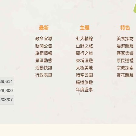
最新
主題
特色
政令宣導
七大軸線
美食探訪
新聞公告
山野之旅
農遊體驗
旅宿情報
騎行之旅
客家樂遊
景區動態
東埔漫遊
原民巡禮
活動快訊
太極美地
宗教探索
行政表單
暗空公園
賞花體驗
39,614
鐵道旅遊
年度盛事
28,800
/08/07