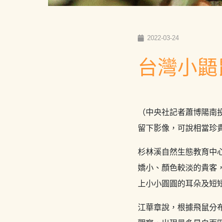
2022-03-24
台灣小鼯
（中央社記者蕭博陽南
留下影像，可說相當珍
杉林溪自然生態教育中
嬌小、顏色較淡的貴客
上小小圓圓的耳朵及短
江華章說，根據飛鼠分