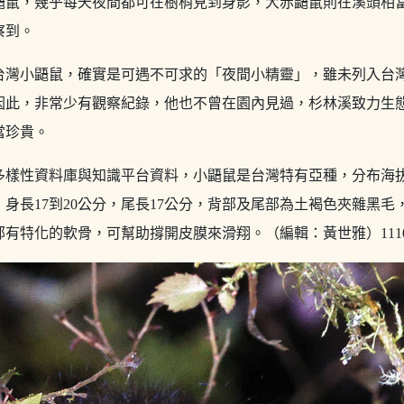
鼠，幾乎每天夜間都可在樹梢見到身影，大赤鼯鼠則在溪頭相當常
察到。
台灣小鼯鼠，確實是可遇不可求的「夜間小精靈」，雖未列入台
因此，非常少有觀察紀錄，他也不曾在園內見過，杉林溪致力生
當珍貴。
樣性資料庫與知識平台資料，小鼯鼠是台灣特有亞種，分布海拔40
身長17到20公分，尾長17公分，背部及尾部為土褐色夾雜黑
有特化的軟骨，可幫助撐開皮膜來滑翔。（編輯：黃世雅）1110