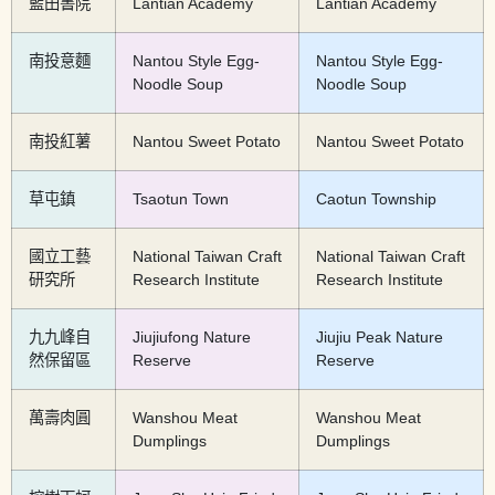
藍田書院
Lantian Academy
Lantian Academy
南投意麵
Nantou Style Egg-
Nantou Style Egg-
Noodle Soup
Noodle Soup
南投紅薯
Nantou Sweet Potato
Nantou Sweet Potato
草屯鎮
Tsaotun Town
Caotun Township
國立工藝
National Taiwan Craft
National Taiwan Craft
研究所
Research Institute
Research Institute
九九峰自
Jiujiufong Nature
Jiujiu Peak Nature
然保留區
Reserve
Reserve
萬壽肉圓
Wanshou Meat
Wanshou Meat
Dumplings
Dumplings