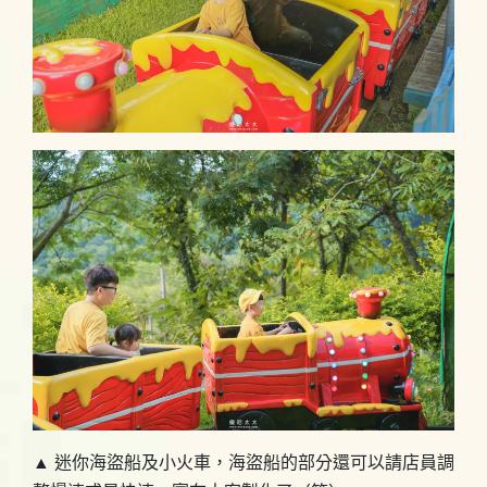
▲ 迷你海盜船及小火車，海盜船的部分還可以請店員調