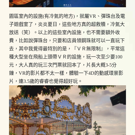
園區室內的設施(有冷氣的地方)，就屬VR、彈珠台及電
子遊戲室了，炎炎夏日，這些地方真的超救贖，冷氣大
放送（笑）。以上的這些室內設施，也不需要額外收
費，比如說彈珠台，只要和店員領鋼珠就可以一直玩下
去，其中我覺得最特別的是，『ＶＲ無限制』，平常這
種大型坐在飛船上頭帶ＶＲ的設施，玩一次至少要100
元，大人真的玩三次門票就回本了，片長大概3-5分
鐘，VR的影片都不太一樣，體驗一下4D的動感環景影
片，連3.5歲的睿睿也覺得超好玩。