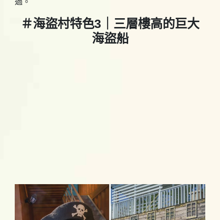
過。
＃海盜村特色3｜三層樓高的巨大
海盜船