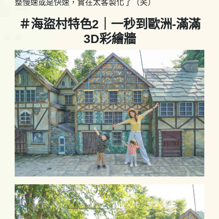
整慢速或是快速，實在太客製化了（笑）
＃海盜村特色2｜一秒到歐洲-滿滿
3D彩繪牆