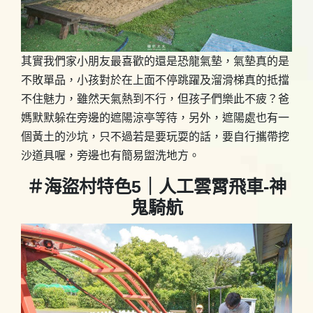
其實我們家小朋友最喜歡的還是恐龍氣墊，氣墊真的是
不敗單品，小孩對於在上面不停跳躍及溜滑梯真的抵擋
不住魅力，雖然天氣熱到不行，但孩子們樂此不疲？爸
媽默默躲在旁邊的遮陽涼亭等待，另外，遮陽處也有一
個黃土的沙坑，只不過若是要玩耍的話，要自行攜帶挖
沙道具喔，旁邊也有簡易盥洗地方。
＃海盜村特色5｜人工雲霄飛車-神
鬼騎航