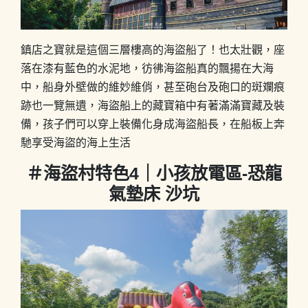
鎮店之寶就是這個三層樓高的海盜船了！也太壯觀，座
落在漆有藍色的水泥地，彷彿海盜船真的飄揚在大海
中，船身外壁做的維妙維俏，甚至砲台及砲口的斑斕痕
跡也一覽無遺，海盜船上的藏寶箱中有著滿滿寶藏及裝
備，孩子們可以穿上裝備化身成海盜船長，在船板上奔
馳享受海盜的海上生活
＃海盜村特色4｜小孩放電區-恐龍
氣墊床 沙坑