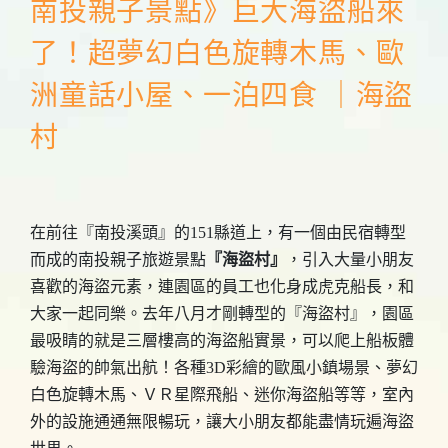
南投親子景點》巨大海盜船來
了！超夢幻白色旋轉木馬、歐
洲童話小屋、一泊四食 ｜海盜
村
在前往『南投溪頭』的151縣道上，有一個由民宿轉型
而成的南投親子旅遊景點
『海盜村』
，引入大量小朋友
喜歡的海盜元素，連園區的員工也化身成虎克船長，和
大家一起同樂。去年八月才剛轉型的『海盜村』，園區
最吸睛的就是三層樓高的海盜船實景，可以爬上船板體
驗海盜的帥氣出航！各種3D彩繪的歐風小鎮場景、夢幻
白色旋轉木馬、ＶＲ星際飛船、迷你海盜船等等，室內
外的設施通通無限暢玩，讓大小朋友都能盡情玩遍海盜