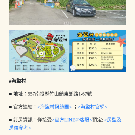
#海盜村
■ 地址：557南投縣竹山鎮東鄉路1-67號
■ 官方連結：
>海盜村粉絲團<
；
>海盜村官網<
■ 訂房資訊：僅接受
>官方LINE@客服<
預定;
>房型及
房價參考<