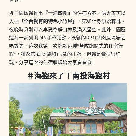
世界。
近日園區還推出
『一泊四食』
的住宿方案，讓大家可以
入住
『全台獨有的特色小竹屋』
，宛如化身原始森林，
夜晚時分則可以享受寧靜山林及滿天星空。此外，園區
還有一系列的DIY手作活動，晚餐的BBQ烤肉及現場駐
唱等等，這次我第一次挑戰這種”營隊跑關式的住宿行
程”，雖然帶著3.5歲和1.5歲的小孩，但還是覺得很好
玩，分享這次的住宿體驗給大家看看囉！
＃海盜來了！南投海盜村