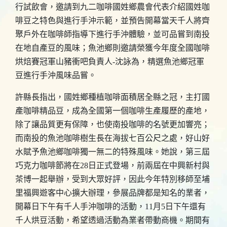
行試飲會，邀請到九二咖啡國姓鄉農會代表介紹國姓咖
啡豆之特色與進行手沖示範，並預告開幕當天千人將齊
聚戶外在咖啡師指導下進行手沖體驗，並可品嘗到南投
在地自產豆的風味；魚池鄉則邀請榮獲今年度全國咖啡
烘焙賽冠軍山豬衝吧負責人-沈詠為，精選魚池鄉冠軍
豆進行手沖風味品嘗。
許縣長指出，國姓鄉種植咖啡面積居全縣之冠，主打國
產咖啡精品豆，成為全國第一個咖啡生產履歷的產地，
除了讓品質更有保障，也使南投咖啡的名號更加響亮；
而南投的魚池咖啡樹生長在海拔七百公尺之處，好山好
水賦予魚池鄉咖啡獨一無二的特殊風味。她說，第三屆
巧克力咖啡節將在28日正式登場，前兩屆在中興新村與
茶博一起舉辦，受到大眾好評，因此今年特別移師至埔
里福興遊客中心擴大辦理，參展品牌都是知名的業者，
開幕日下午有千人手沖咖啡的活動，11月5日下午還有
千人烘豆活動，希望透過活動為業者帶動商機。期間有