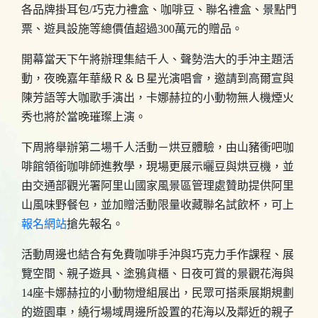
各品牌掛耳包/巧克力禮盒、咖啡豆、聯名禮盒、景點門
票、遊具設施等總價值超過300萬元的贈品。
開幕當天下午將辦理集結千人、聲勢浩大的手沖主題活
動，夜晚嘉年華級Ｒ＆Ｂ星光演唱會，邀請到高爾宣與
陳芳語等大咖歌手演出，卡娜赫拉的小動物無人機煙火
秀也將於當晚璀璨上演。
下周將舉辦第二場千人活動－烘豆體驗，由山豬衝吧咖
啡館領銜咖啡師進教學，現場更展示曬豆與烘豆機，並
由交通部觀光署阿里山國家風景區管理處贊助提供阿里
山風味野餐包，並加贈活動限量收藏聯名試飲杯，可上
報名網站
搶先報名。
活動周邊也結合有免費咖啡手沖與巧克力手作課程、展
覽空間、親子遊具、塗鴉貨櫃、日夜可賞的景觀花海與
14座卡娜赫拉的小動物燈組展出，民眾可搭乘展期規劃
的遊園車，繞行場域周邊所設置的花海以及鄰近的親子