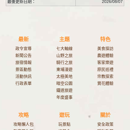
最後更新日期：
2026/08/07
最新
主題
特色
政令宣導
七大軸線
美食探訪
新聞公告
山野之旅
農遊體驗
旅宿情報
騎行之旅
客家樂遊
景區動態
東埔漫遊
原民巡禮
活動快訊
太極美地
宗教探索
行政表單
暗空公園
賞花體驗
鐵道旅遊
年度盛事
攻略
遊玩
關於
攻略懶人包
玩景點
安全政策