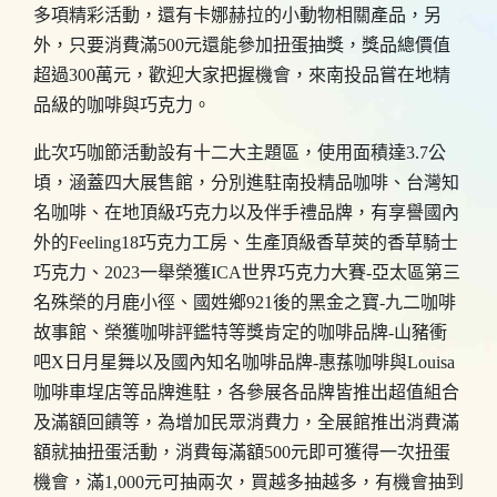
多項精彩活動，還有卡娜赫拉的小動物相關產品，另
外，只要消費滿500元還能參加扭蛋抽獎，獎品總價值
超過300萬元，歡迎大家把握機會，來南投品嘗在地精
品級的咖啡與巧克力。
此次巧咖節活動設有十二大主題區，使用面積達3.7公
頃，涵蓋四大展售館，分別進駐南投精品咖啡、台灣知
名咖啡、在地頂級巧克力以及伴手禮品牌，有享譽國內
外的Feeling18巧克力工房、生產頂級香草莢的香草騎士
巧克力、2023一舉榮獲ICA世界巧克力大賽-亞太區第三
名殊榮的月鹿小徑、國姓鄉921後的黑金之寶-九二咖啡
故事館、榮獲咖啡評鑑特等獎肯定的咖啡品牌-山豬衝
吧X日月星舞以及國內知名咖啡品牌-惠蓀咖啡與Louisa
咖啡車埕店等品牌進駐，各參展各品牌皆推出超值組合
及滿額回饋等，為增加民眾消費力，全展館推出消費滿
額就抽扭蛋活動，消費每滿額500元即可獲得一次扭蛋
機會，滿1,000元可抽兩次，買越多抽越多，有機會抽到