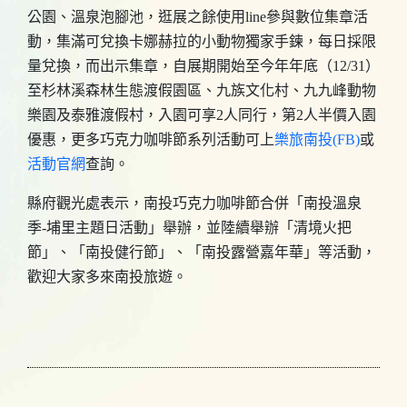
公園、溫泉泡腳池，逛展之餘使用line參與數位集章活
動，集滿可兌換卡娜赫拉的小動物獨家手鍊，每日採限
量兌換，而出示集章，自展期開始至今年年底（12/31）
至杉林溪森林生態渡假園區、九族文化村、九九峰動物
樂園及泰雅渡假村，入園可享2人同行，第2人半價入園
優惠，更多巧克力咖啡節系列活動可上
樂旅南投(FB)
或
活動官網
查詢。
縣府觀光處表示，南投巧克力咖啡節合併「南投溫泉
季-埔里主題日活動」舉辦，並陸續舉辦「清境火把
節」、「南投健行節」、「南投露營嘉年華」等活動，
歡迎大家多來南投旅遊。