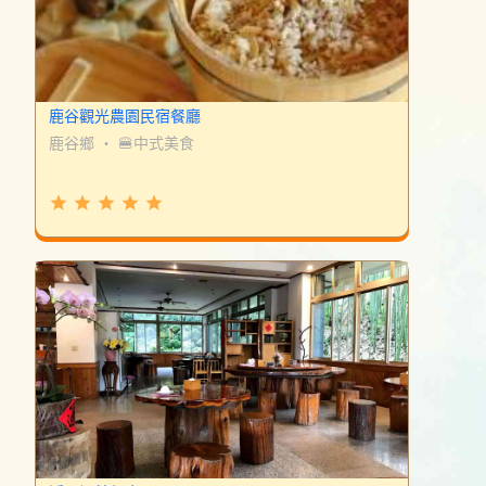
鹿谷觀光農園民宿餐廳
鹿谷鄉
・
🍔中式美食
grade
grade
grade
grade
grade