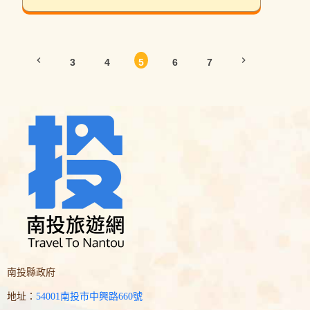
chevron_left
chevron_right
3
4
5
6
7
南投縣政府
地址：
54001南投市中興路660號