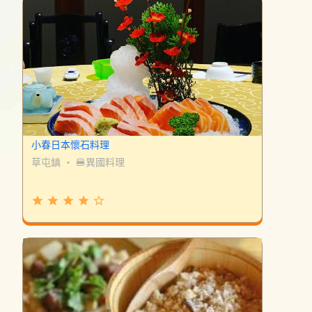
小春日本懷石料理
草屯鎮
・
🍔異國料理
grade
grade
grade
grade
star_border