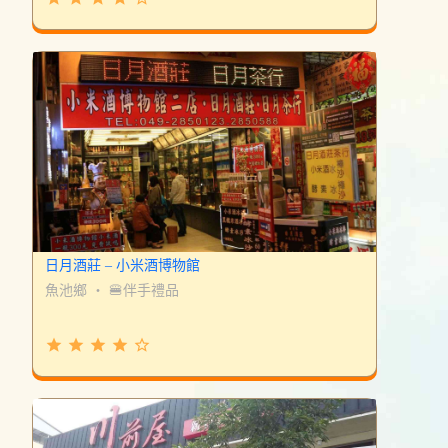
日月酒莊 – 小米酒博物館
魚池鄉
・
🍔伴手禮品
grade
grade
grade
grade
star_border