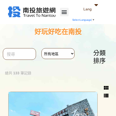
Lang
Select Language
▼
好玩好吃在南投
分類
close
排序
總共
133
筆記錄
view_module
view_list