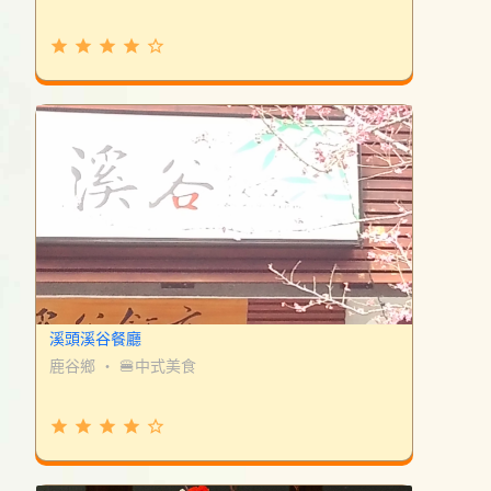
grade
grade
grade
grade
star_border
溪頭溪谷餐廳
鹿谷鄉
・
🍔中式美食
grade
grade
grade
grade
star_border