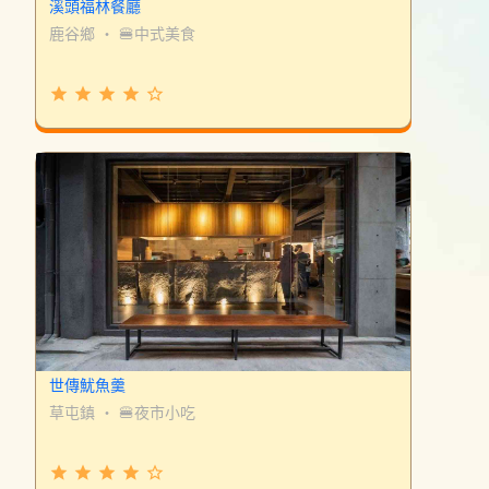
溪頭福林餐廳
鹿谷鄉
・
🍔中式美食
grade
grade
grade
grade
star_border
世傳魷魚羹
草屯鎮
・
🍔夜市小吃
grade
grade
grade
grade
star_border