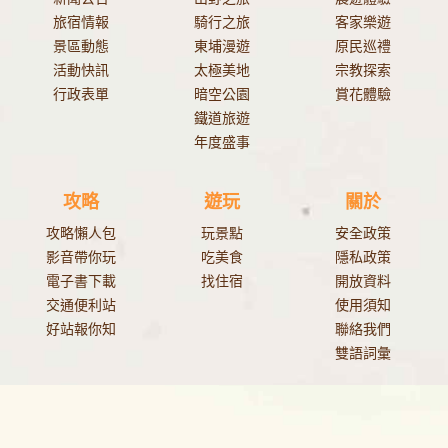
旅宿情報
騎行之旅
客家樂遊
景區動態
東埔漫遊
原民巡禮
活動快訊
太極美地
宗教探索
行政表單
暗空公園
賞花體驗
鐵道旅遊
年度盛事
攻略
遊玩
關於
攻略懶人包
玩景點
安全政策
影音帶你玩
吃美食
隱私政策
電子書下載
找住宿
開放資料
交通便利站
使用須知
好站報你知
聯絡我們
雙語詞彙