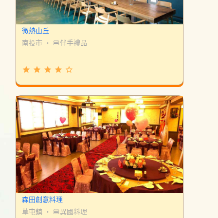
微熱山丘
南投市
・
🍔伴手禮品
grade
grade
grade
grade
star_border
森田創意料理
草屯鎮
・
🍔異國料理