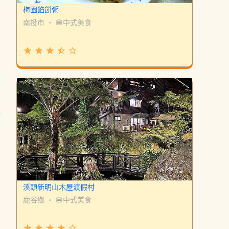
梅園餡餅粥
南投市
・
🍔中式美食
grade
grade
grade
star_half
star_border
溪頭新明山木屋渡假村
鹿谷鄉
・
🍔中式美食
grade
grade
grade
grade
star_border