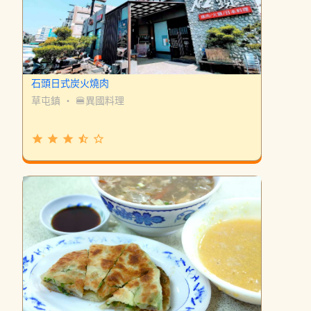
石頭日式炭火燒肉
草屯鎮
・
🍔異國料理
grade
grade
grade
star_half
star_border