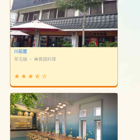
川前屋
草屯鎮
・
🍔異國料理
grade
grade
grade
star_half
star_border